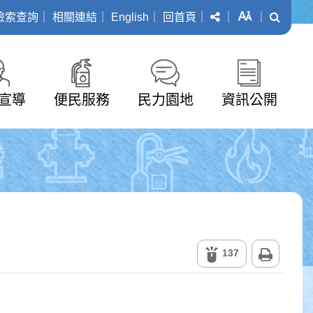
分享
字級
搜尋
檢索查詢
｜
相關連結
｜
English
｜
回首頁
｜
｜
｜
宣導
便民服務
民力園地
資訊公開
列印
137