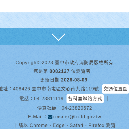
展開
Copyright©2023 臺中市政府消防局版權所有
您是第
8082127
位瀏覽者
｜
更新日期
2026-08-09
地址︰408426 臺中市南屯區文心南九路119號
交通位置圖
電話︰
04-23811119
各科室聯絡方式
｜
傳真號碼：04-23820672
E-Mail︰
cmsner@tccfd.gov.tw
｜
請以 Chrome、Edge、Safari、Firefox 瀏覽