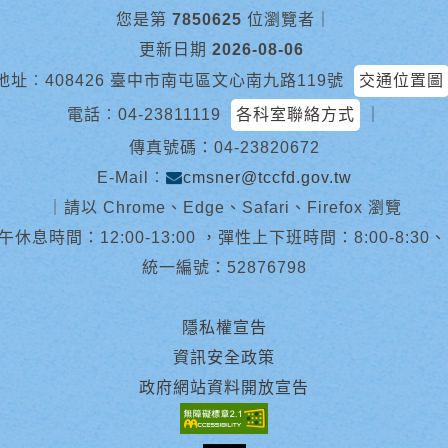
您是第
7850625
位瀏覽者
｜
更新日期
2026-08-06
地址︰408426 臺中市南屯區文心南九路119號
交通位置圖
電話︰
04-23811119
各科室聯絡方式
｜
傳真號碼：04-23820672
E-Mail︰
cmsner@tccfd.gov.tw
｜
請以 Chrome、Edge、Safari、Firefox 瀏覽
休息時間：12:00-13:00 ，彈性上下班時間：8:00-8:30、13:0
統一編號：52876798
隱私權宣告
資訊安全政策
政府網站資料開放宣告