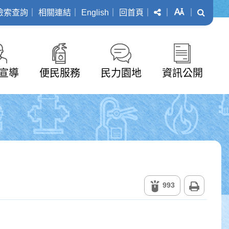
分享
字級
搜尋
檢索查詢
｜
相關連結
｜
English
｜
回首頁
｜
｜
｜
宣導
便民服務
民力園地
資訊公開
列印
993