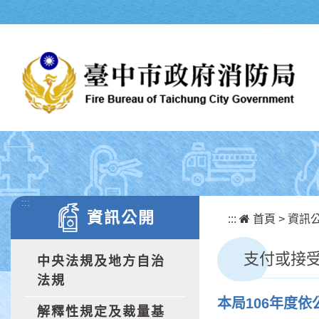
跳到主要內容區塊
:::
資訊公開
:::
首頁
>
資訊
支付或接受
中央法規及地方自治
法規
本局106年度
解釋性規定及裁量基