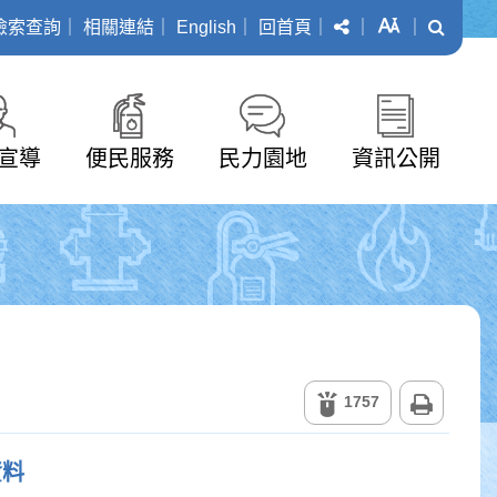
分享
字級
搜尋
檢索查詢
｜
相關連結
｜
English
｜
回首頁
｜
｜
｜
宣導
便民服務
民力園地
資訊公開
列印
1757
資料