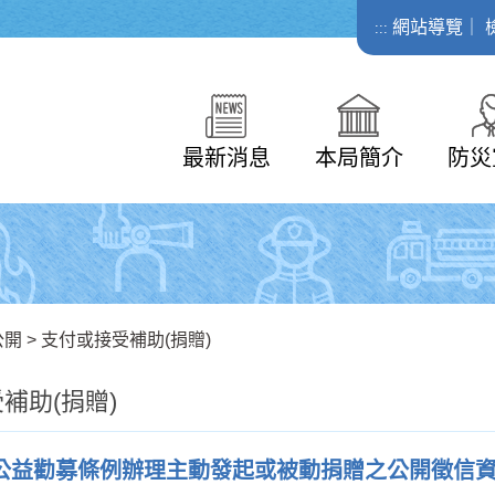
網站導覽
｜
:::
最新消息
本局簡介
防災
公開
>
支付或接受補助(捐贈)
補助(捐贈)
依公益勸募條例辦理主動發起或被動捐贈之公開徵信