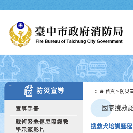
跳到主要內容區塊
:::
防災宣導
:::
首頁
>
防災
國家搜救
宣導手冊
戰術緊急傷患照護教
搜救犬培訓歷程
學示範影片