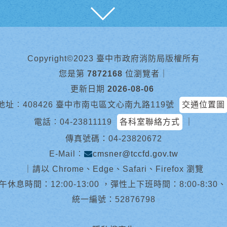
展開
Copyright©2023 臺中市政府消防局版權所有
您是第
7872168
位瀏覽者
｜
更新日期
2026-08-06
地址︰408426 臺中市南屯區文心南九路119號
交通位置圖
電話︰
04-23811119
各科室聯絡方式
｜
傳真號碼：04-23820672
E-Mail︰
cmsner@tccfd.gov.tw
｜
請以 Chrome、Edge、Safari、Firefox 瀏覽
休息時間：12:00-13:00 ，彈性上下班時間：8:00-8:30、13:0
統一編號：52876798