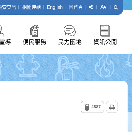
分享
字級
搜尋
檢索查詢
｜
相關連結
｜
English
｜
回首頁
｜
｜
｜
宣導
便民服務
民力園地
資訊公開
列印
4887