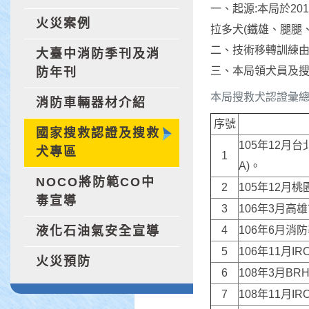
一、起源:本局於2
火災案例
拉多犬(鐵雄、腿腿、
二、技術移轉訓練
大臺中消防季刊及消
三、本局領犬員及搜
防年刊
本局搜救犬認證彙
消防車輛器材介紹
序號
國家搜救認證及搜救
105年12月
犬專區
1
A)。
NOCO將防範CO中
2
105年12月
毒宣導
3
106年3月高
液化石油氣安全宣導
4
106年6月消
5
106年11月
火災預防
6
108年3月B
7
108年11月