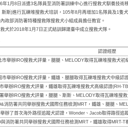
016年1月8日派遣3名隊員至消防署訓練中心進行搜救犬馴養技
斯斯)進行瓦礫堆搜救犬培訓，105年8月再增加1名隊員及1隻犬隻
由內政部消防署特種搜救隊搜救犬小組成員擔任教官。
救犬於2018年1月7日正式結訓歸建臺中成立搜救犬隊。
總
認證經歷
台北市舉辦IRO搜救犬評量，腿腿、MELODY取得瓦礫堆搜救犬初級
桃園市舉辦IRO搜救犬評量，鐵雄、腿腿取得瓦礫堆搜救犬中級認證(R
雄市舉辦IRO搜救犬評量，鐵雄取得瓦礫堆搜救犬高級認證(RH-TB
防署舉辦IRO搜救犬評量，腿腿、斯斯、MELODY取得瓦礫堆搜救犬
IRO&消防署共同舉辦搜救犬國際任務檢測MRT，鐵雄、腿腿、MEL
RH舉辦了首次海外路徑追蹤犬認證，Wonder、Jacob取得路徑
IRO與消防署共同舉辦搜救犬國際任務檢測MRT，鐵雄取得MRT-