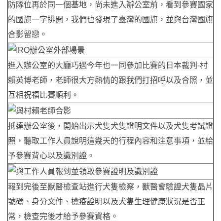
防隊位再於同一個基地，尚未進入辦公室前，看到參賽國家
的國旗一字排開，我們也發現了臺灣的國旗，並與台灣國旗
合影留戀。
進入辦公室的大廳巧遇今年也一同參加比賽的日本裁判-村
賴英博老師，老師很大方熱情的跟我們打招呼以及合照，並
互相祝福比賽順利。
抵達辦公室後，開始出示犬隻犬隻證明文件以及犬隻考試證
照，聽取工作人員說明這幾天的行程內容和注意事項，並給
予參賽背心以及識別證。
報到完後至獸醫檢查站進行犬隻檢察，獸醫會驗證犬隻晶片
號碼、身分文件、檢疫證明以及犬隻生理健康狀況是否正
常，檢查完後才給予參賽資格。