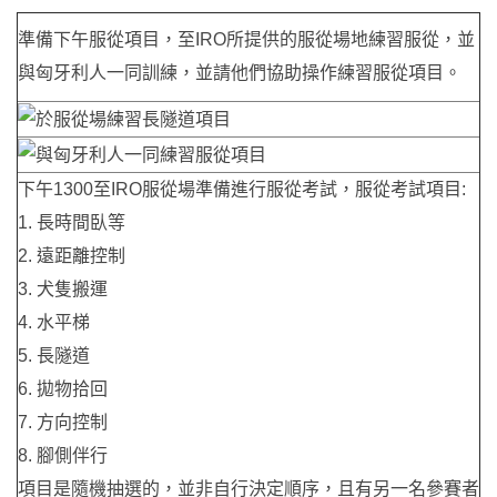
準備下午服從項目，至IRO所提供的服從場地練習服從，並
與匈牙利人一同訓練，並請他們協助操作練習服從項目。
下午1300至IRO服從場準備進行服從考試，服從考試項目:
1.
長時間臥等
2.
遠距離控制
3.
犬隻搬運
4.
水平梯
5.
長隧道
6.
拋物拾回
7.
方向控制
8.
腳側伴行
項目是隨機抽選的，並非自行決定順序，且有另一名參賽者