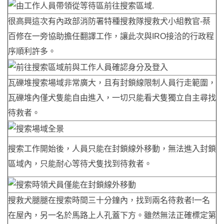
很高興這次有內政部消防署特種搜救隊搜救犬小組教官-蔡
百修在一旁協助擔任翻譯工作，讓此次與IRO接洽的行政程
序順利許多。
瓦礫堆搜索場域非常廣大，且有封鎖線限制人員行走範圍，
瓦礫堆內僅犬隻能自由進入，一切只能看犬隻獨立自主尋找
待救者。
搜索工作開始後，人員只能在封鎖線外移動，無法進入封鎖
區域內，只能耐心等待犬隻找到待救者。
搜救犬腿腿在搜索時間三十分鐘內，找到兩名待救者!一名
在屋內，另一名於馬路上人孔蓋下方。雖然無法正確標定第