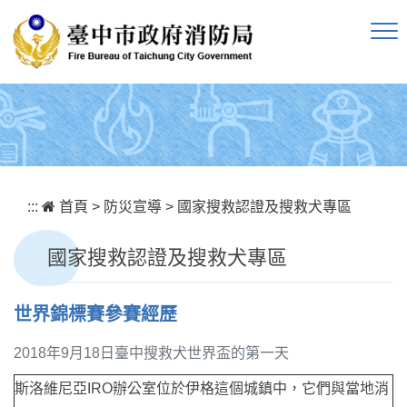
跳到主要內容區塊
:::
首頁
>
防災宣導
>
國家搜救認證及搜救犬專區
國家搜救認證及搜救犬專區
世界錦標賽參賽經歷
2018年9月18日臺中搜救犬世界盃的第一天
斯洛維尼亞IRO辦公室位於伊格這個城鎮中，它們與當地消