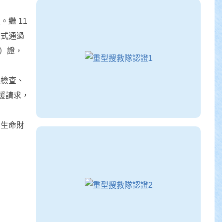
繼 11
正式通過
m）證，
體檢查、
援請求，
民生命財