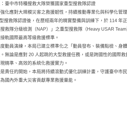
程：臺中市特種搜救大隊榮獲國家重型搜救隊認證
強化應對大規模災害之救援韌性，持續推動專業化與科學化管理。
中型搜救隊認證後，在歷經兩年的精實整備與訓練下，於 114 年
救隊分級檢測（NAP）」之重型搜救隊（Heavy USAR Tea
已接軌國際最高等級救援標準。
強度動員演練，本局已建立標準化之「動員發布、裝備點檢、身
。無論是應對 20 人起跳的大型救援任務，或是跨國性的國際救
展現精準、高效的系統化救援實力。
證是責任的開始，本局將持續滾動式優化訓練計畫，守護臺中市
備為國內外重大災害貢獻專業救援量能。