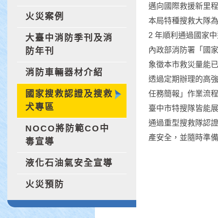
邁向國際救援新里
火災案例
本局特種搜救大隊為
2 年順利通過國家
大臺中消防季刊及消
內政部消防署「國家搜
防年刊
象徵本市救災量能
消防車輛器材介紹
透過定期辦理的高
國家搜救認證及搜救
任務簡報」作業流程
犬專區
臺中市特搜隊皆能
通過重型搜救隊認
NOCO將防範CO中
產安全，並隨時準
毒宣導
液化石油氣安全宣導
火災預防