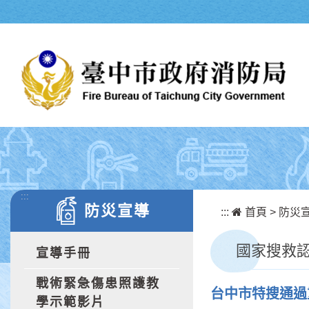
跳到主要內容區塊
:::
防災宣導
:::
首頁
>
防災
國家搜救
宣導手冊
戰術緊急傷患照護教
台中市特搜通過
學示範影片