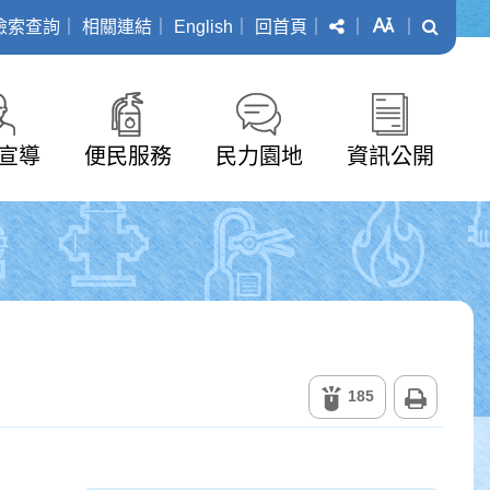
分享
字級
搜尋
檢索查詢
｜
相關連結
｜
English
｜
回首頁
｜
｜
｜
宣導
便民服務
民力園地
資訊公開
列印
185