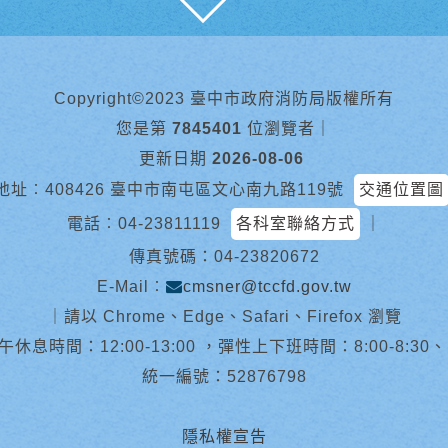
Copyright©2023 臺中市政府消防局版權所有
您是第
7845401
位瀏覽者
｜
更新日期
2026-08-06
地址︰408426 臺中市南屯區文心南九路119號
交通位置圖
電話︰
04-23811119
各科室聯絡方式
｜
傳真號碼：04-23820672
E-Mail︰
cmsner@tccfd.gov.tw
｜
請以 Chrome、Edge、Safari、Firefox 瀏覽
休息時間：12:00-13:00 ，彈性上下班時間：8:00-8:30、13:0
統一編號：52876798
隱私權宣告