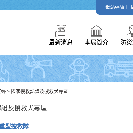
網站導覽
｜
:::
最新消息
本局簡介
防災
宣導
>
國家搜救認證及搜救犬專區
認證及搜救犬專區
重型搜救隊