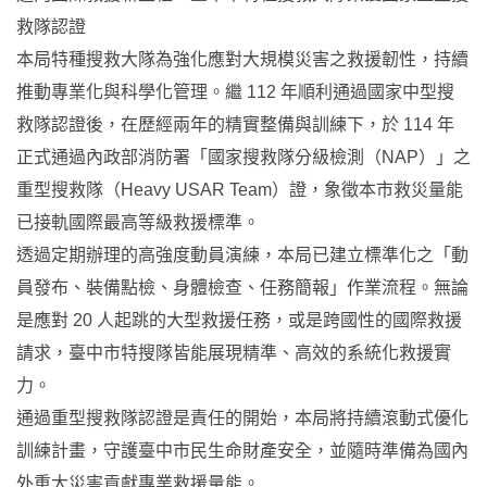
救隊認證
本局特種搜救大隊為強化應對大規模災害之救援韌性，持續
推動專業化與科學化管理。繼 112 年順利通過國家中型搜
救隊認證後，在歷經兩年的精實整備與訓練下，於 114 年
正式通過內政部消防署「國家搜救隊分級檢測（NAP）」之
重型搜救隊（Heavy USAR Team）證，象徵本市救災量能
已接軌國際最高等級救援標準。
透過定期辦理的高強度動員演練，本局已建立標準化之「動
員發布、裝備點檢、身體檢查、任務簡報」作業流程。無論
是應對 20 人起跳的大型救援任務，或是跨國性的國際救援
請求，臺中市特搜隊皆能展現精準、高效的系統化救援實
力。
通過重型搜救隊認證是責任的開始，本局將持續滾動式優化
訓練計畫，守護臺中市民生命財產安全，並隨時準備為國內
外重大災害貢獻專業救援量能。