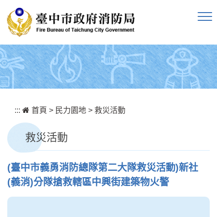
跳到主要內容區塊
:::
首頁
>
民力園地
>
救災活動
救災活動
(臺中市義勇消防總隊第二大隊救災活動)新社
(義消)分隊搶救轄區中興街建築物火警