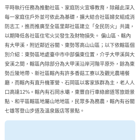
平時執行任務為推動社區、家庭防火宣導教育，除藉此深入
每一家庭住戶外並可依此為基礎，擴大結合社區婦女組成消
防志工，進而推廣至全區里鄰社區建立「全民防火」共識，
以期降低各社區住宅火災發生及財物損失。 偏山區、轄內
有大甲溪，附近鄰近谷關、東勢等高山山區；以下依轄區個
別介紹：東勢區地處臺中市中部偏東位置，介乎大甲溪與大
安溪之間，轄區內除部分為大甲溪沿岸河階平原外，餘為東
勢丘陵地帶、新社區轄內有許多香菇工寮以及觀光農場餐
廳，而轄內有直升機軍營、石岡區以客家族群為主，老人人
口高達12%。轄內有石岡水壩，東豐自行車綠廊道等旅遊景
點、和平區轄區地屬山地地區，民眾多為務農，轄內有谷關
七雄等登山步道及溫泉飯店等景點。