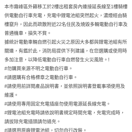
本市霧峰區外籍移工於2樓出租套房內連接延長線至1樓騎樓
供電動自行車充電，充電中鋰電池組突然起火，濃煙經由騎
樓竄升，因此而疏散附近22名住民及燒毀多輛電動自行車及
普通機車，損失不貲。
據統計電動車輛自燃引起火災之原因大多都與鋰電池組有所
關連，有鑑於此，消防局提供下列建議，在您選購或使用時
多加注意，以降低電動自行車自燃發生火災風險。!
#勿購買來源不明之電動自行車。
#請選購有合格標章之電動自行車。
#請使用前詳閱產品說明書，並依照說明書登載事項使用及
維護。
#請使用專用固定充電插座勿使用電源延長線充電。
#鋰電池組充電時請依說明書規定時間充電，充電完成時，
請拔除充電插頭請勿過充。
#請選用原廠鋰電池組，切勿自行改裝。