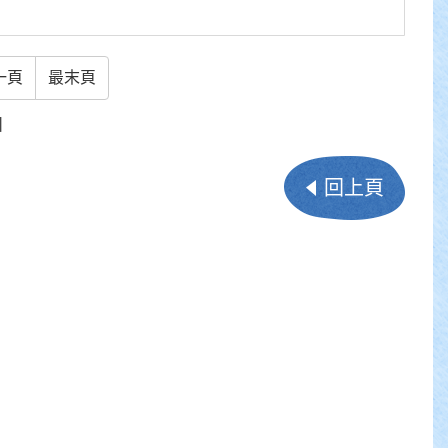
一頁
最末頁
】
回上頁