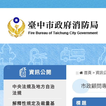
跳到主要內容區塊
:::
資訊公開
:::
首頁
>
資訊
市政顧問
中央法規及地方自治
法規
標 題
解釋性規定及裁量基