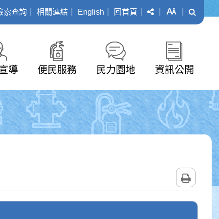
分享
字級
搜尋
檢索查詢
｜
相關連結
｜
English
｜
回首頁
｜
｜
｜
宣導
便民服務
民力園地
資訊公開
列印