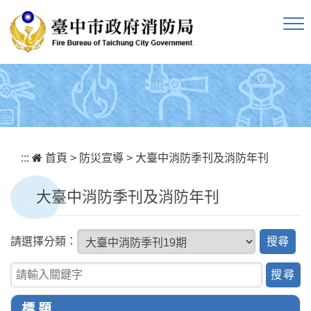
跳到主要內容區塊
:::
首頁
>
防災宣導
>
大臺中消防季刊及消防年刊
大臺中消防季刊及消防年刊
搜
請選擇分類：
尋
關鍵字查詢
標 題