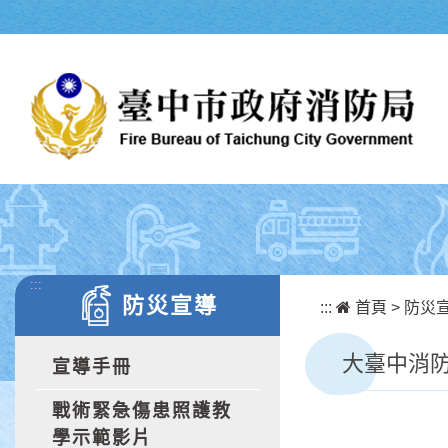
跳到主要內容區塊
:::
防災宣導
:::
首頁
>
防災
大臺中消
宣導手冊
戰術緊急傷患照護教
學示範影片