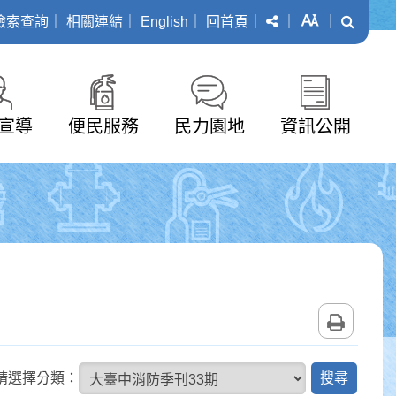
分享
字級
搜尋
檢索查詢
｜
相關連結
｜
English
｜
回首頁
｜
｜
｜
宣導
便民服務
民力園地
資訊公開
列印
搜
請選擇分類：