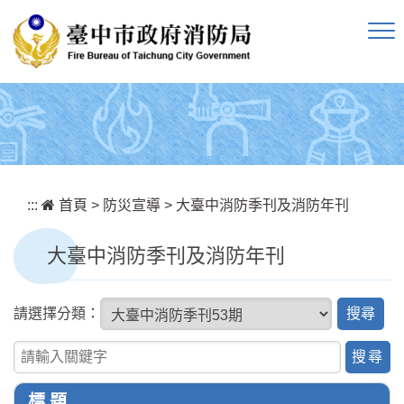
跳到主要內容區塊
:::
首頁
>
防災宣導
>
大臺中消防季刊及消防年刊
大臺中消防季刊及消防年刊
搜
請選擇分類：
尋
關鍵字查詢
標 題