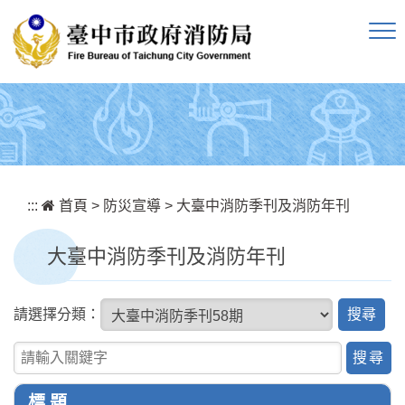
跳到主要內容區塊
:::
首頁
>
防災宣導
>
大臺中消防季刊及消防年刊
大臺中消防季刊及消防年刊
搜
請選擇分類：
尋
關鍵字查詢
標 題