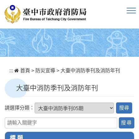
跳到主要內容區塊
:::
首頁
>
防災宣導
>
大臺中消防季刊及消防年刊
大臺中消防季刊及消防年刊
搜
請選擇分類：
尋
關鍵字查詢
標 題