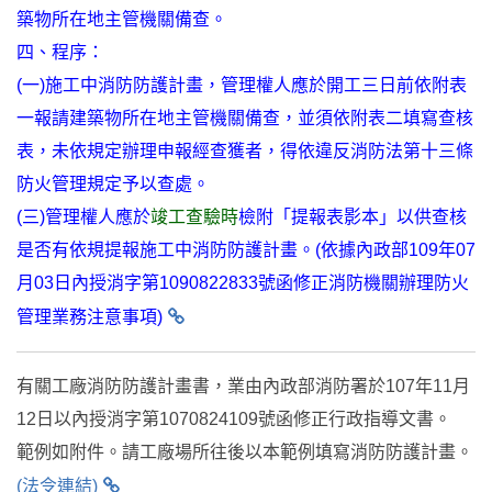
築物所在地主管機關備查。
四、程序：
(一)施工中消防防護計畫，管理權人應於開工三日前依附表
一報請建築物所在地主管機關備查，並須依附表二填寫查核
表，未依規定辦理申報經查獲者，得依違反消防法第十三條
防火管理規定予以查處。
(三)管理權人應於
竣工查驗時
檢附「提報表影本」以供查核
是否有依規提報施工中消防防護計畫。(
依據內政部109年07
月03日內授消字第1090822833號函修正消防機關辦理防火
管理業務注意事項)
有關工廠消防防護計畫書，業由內政部消防署於107年11月
12日以內授消字第1070824109號函修正行政指導文書。
範例如附件。請工廠場所往後以本範例填寫消防防護計畫。
(法令連結)