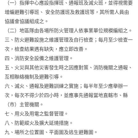
（一）指揮中心應設指揮班、通報班及滅火班，並得視需要
增編避難引導班、 安全防護班及救護班等，其所需人員由
協議會協議組成之。
（二）地區隊由各場所防火管理人依事業單位規模編組之。
三、防火避難設施之維護管理及自行檢查；每月至少檢查一
次，檢查結果遇有缺失，應立即改善。
四、消防安全設備之維護管理。
五、火災與其他災害發生時之因應對策、消防機關之通報、
互相聯絡機制及避難引導。
六、滅火、通報及避難訓練之實施；每半年至少應舉辦一
次，每次不得少於四小時，並應事先通報當地直轄市、縣
（市）主管機關。
七、用火及用電之監督管理。
八、防範縱火及擴大延燒措施。
九、場所之位置圖、平面圖及逃生避難圖。