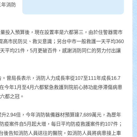
三年消防
大量投入預算後，現在設置率是六都第三，由於住警器需市
提高市民防災、救災意識；另台中市一般救護一天平均360
一天平均21件，5月更破百件，感謝消防同仁的努力付出讓
。曾局長表示，消防人力成長率從107至111年成長16.7
市在今年1月至4月六都緊急救護到院前心肺功能停滯傷病患
為六都之冠。
2.94倍，今年消防裝備器材預算達7,689萬元，為歷年
防疫案件自5月起大增，每日平均防疫救護案件約107件；
平台後告知消防人員送往的醫院，如消防人員將病患接上車