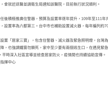
知，會就近送醫並請衛生局通知該醫院，目前執行狀況順利。
後積極推廣住警器，預算及設置率逐年提升，109年至111年共編
，設置率為六都第三。台中市也補助設置滅火器，每年編列約7
應設置「居家三寶」，包含住警器、滅火器及緊急照明燈，台灣
降，也強調鐵窗勿鎖死，家中至少要有兩個逃生口，在遇見緊急
0人，平時深入社區宣導並檢查居家防火，疫情間也持續協助宣傳。
護指揮中心