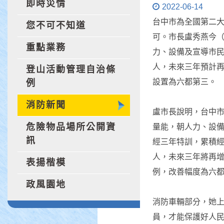
即時災情
2022-06-14
台中市為全國第二
您不可不知道
可。市長盧秀燕今（
重點業務
力、設備及宣導市民做
人，未來三年預計再
登山活動管理自治條
設置為六都第三。
例
消防新聞
盧市長說明，台中
危險物品場所公開資
量能，朝人力、設
訊
經三年特訓，累積經驗
人，未來三年將再增
表揚楷模
例，改善幅度為六
政風園地
消防車輛部分，她上
員，才能保護好人