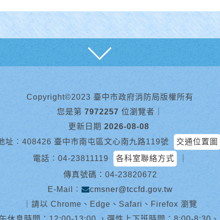
展開
Copyright©2023 臺中市政府消防局版權所有
您是第
7972257
位瀏覽者
｜
更新日期
2026-08-08
地址︰408426 臺中市南屯區文心南九路119號
交通位置圖
電話︰
04-23811119
各科室聯絡方式
｜
傳真號碼：04-23820672
E-Mail︰
cmsner@tccfd.gov.tw
｜
請以 Chrome、Edge、Safari、Firefox 瀏覽
休息時間：12:00-13:00 ，彈性上下班時間：8:00-8:30、13:0