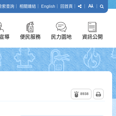
分享
字級
搜尋
檢索查詢
｜
相關連結
｜
English
｜
回首頁
｜
｜
｜
宣導
便民服務
民力園地
資訊公開
列印
8938