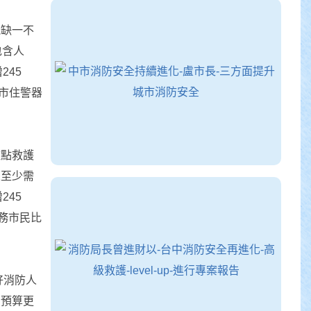
能缺一不
包含人
245
中市住警器
盤點救護
人至少需
245
務市民比
好消防人
列預算更