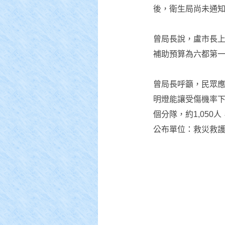
後，衛生局尚未通
曾局長說，盧市長上任
補助預算為六都第一
曾局長呼籲，民眾
明燈能讓受傷機率下
個分隊，約1,05
公布單位：救災救