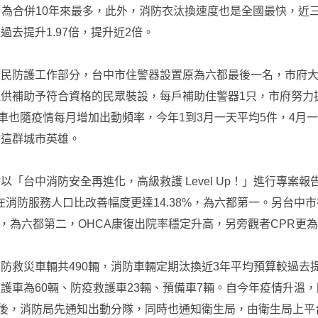
萬元，為合併10年來最多，此外，消防衣汰換速度也是全國最快，近
過去提升1.97倍，提升近2倍。
市民防護工作部分，台中市住警器設置原為六都最後一名，市府
供補助予符合資格的民眾裝設，每戶補助住警器1只，市府努力
護車也隨疫情每月增加出動頻率，今年1到3月一天平均5件，4月
謝這群城市英雄。
「台中消防安全再進化，高級救護 Level Up！」進行專案報告
在消防服務人口比改善幅度更達14.38%，為六都第一。另台中
7%，為六都第二，OHCA康復出院率穩定升高，另旁觀者CPR更
防救災車輛共490輛，消防車輛定期汰換近3年平均預算較過去提升
護車為60輛、防疫救護車23輛、預備車7輛。自今年疫情升溫，
例後，消防局先通知出動分隊，同時也通知衛生局，由衛生局上