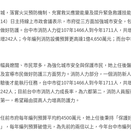
大城，落實火災預防機制、充實救災應變能量及提升緊急救護技
14）日主持線上市政會議表示，市府從三方面加強城市安全，
好防護。台中市消防人力從107年1466人到今年1711人，共增
增242人；今年編列消防設備預算更高達1億4,650萬元；而台
市幅員遼闊、市民眾多，為強化城市安全與保護市民，她上任後
備及宣導市民做好防護三方面努力。消防人力部分，一個消防新
後才能執行任務，台中市從107年1466人到今年1711人，共增
242人；目前台中市消防人力成長率，為六都第二，消防人員服
都第一，希望藉由提高人力增高防護力。
任前市府每年編列預算平均約4500萬元，她上任後秉持「保護
民」，每年編列預算破億元，為先前的兩倍以上，今年台中市編