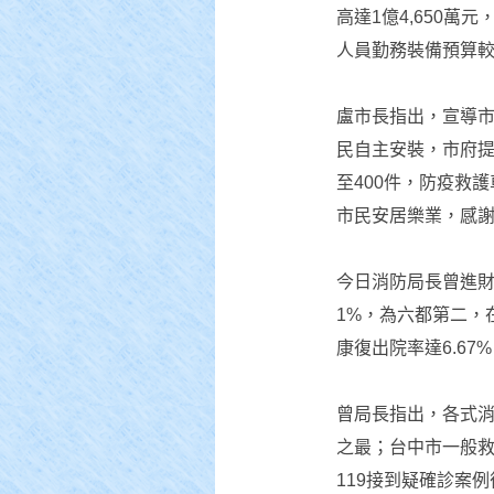
高達1億4,650
人員勤務裝備預算較
盧市長指出，宣導
民自主安裝，市府提
至400件，防疫救
市民安居樂業，感
今日消防局長曾進財以
1%，為六都第二，
康復出院率達6.6
曾局長指出，各式消
之最；台中市一般救
119接到疑確診案