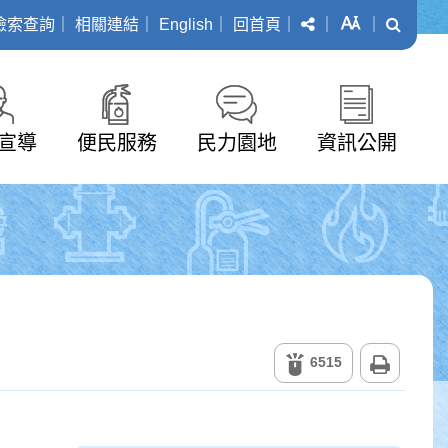
分享
字級
搜尋
檢索查詢
｜
相關連結
｜
English
｜
回首頁
｜
｜
｜
宣導
便民服務
民力園地
資訊公開
列印
6515