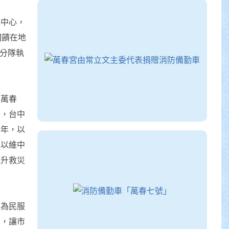
區中心，
回饋在地
區分隊執
中萬春
出，台中
百年，以
，以維中
提升救災
及為民服
大，讓市