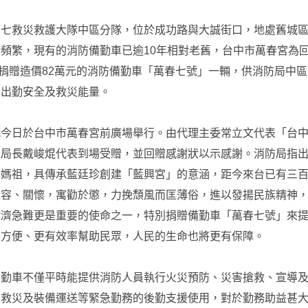
第七救災救護大隊中區分隊，位於成功路與大誠街口，地處舊城
頻繁，現有的消防備勤車已逾10年相對老舊，台中市萬春宮為
特別捐贈造價82萬元的消防備勤車「萬春七號」一輛，供消防局中
的出勤安全及救災能量。
式今日於台中市萬春宮前廣場舉行。由代理主委常立文代表「台
副局長戴峻焜代表到場受贈，並回贈感謝狀以示感謝。消防局指
興媽祖，具傳承藍廷珍創建「藍興宮」的意涵，距今來台已有三
包容、關懷，寓勸於懲，力挽頹風而匡薄俗，進以發揚民族精神
救濟急難更是重要的使命之一，特別捐贈備勤車「萬春七號」來
更方便、更有效率幫助民眾，人民的生命也將更有保障。
備勤車不僅平時能提供消防人員執行火災預防、災害搶救、宣導
為救災及裝備運送等緊急勤務的後勤支援使用，對於勤務助益甚