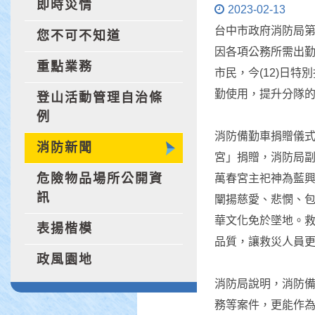
即時災情
2023-02-13
台中市政府消防局
您不可不知道
因各項公務所需出勤
重點業務
市民，今(12)日
勤使用，提升分隊
登山活動管理自治條
例
消防備勤車捐贈儀
消防新聞
宮」捐贈，消防局
危險物品場所公開資
萬春宮主祀神為藍
訊
闡揚慈愛、悲憫、
華文化免於墜地。
表揚楷模
品質，讓救災人員
政風園地
消防局說明，消防
務等案件，更能作