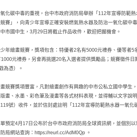
氧化碳中毒的重視，台中市政府消防局舉辦「112年宣導防範熱
畫競賽」，向青少年宣導正確安裝燃氣熱水器及防治一氧化碳中
中市國中生，3月29日將截止作品收件，歡迎把握機會。
少年繪畫競賽，獎項包含：特優者2名有5000元禮券、優等者5名
有1000元禮券，另會再挑選20名入選者提供獎勵品；競賽徵件日
郵戳為憑）。
繪畫競賽獎項豐富，凡對繪畫創作有興趣的中市公私立國中學生
版畫、水墨、彩色筆及漫畫等各式材料表現，並得輔以文字說明。
119號）收件，並於信封處註明「112年宣導防範熱水器一氧
單預定4月17日公布於台中市政府消防局全球資訊網，並個別
查詢：https://reurl.cc/AdM0Qp 。