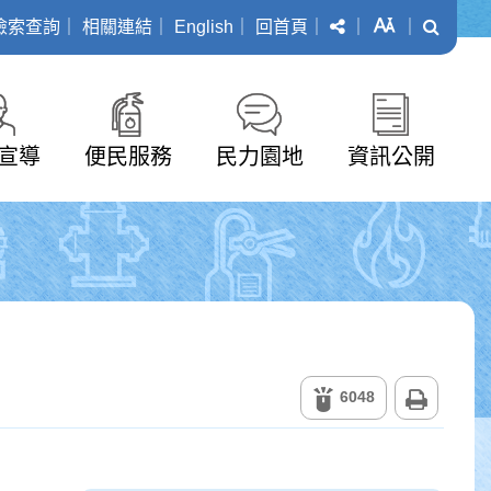
分享
字級
搜尋
檢索查詢
｜
相關連結
｜
English
｜
回首頁
｜
｜
｜
宣導
便民服務
民力園地
資訊公開
列印
6048