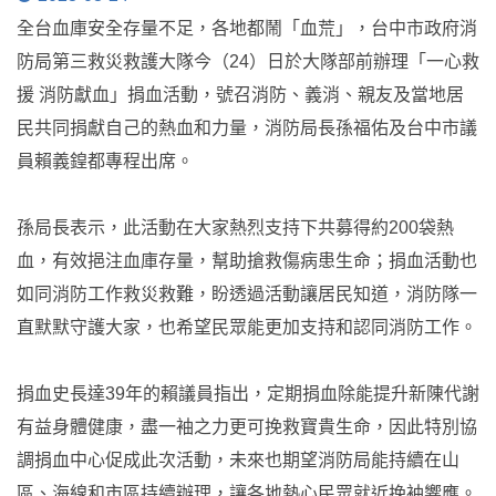
全台血庫安全存量不足，各地都鬧「血荒」，台中市政府消
防局第三救災救護大隊今（24）日於大隊部前辦理「一心救
援 消防獻血」捐血活動，號召消防、義消、親友及當地居
民共同捐獻自己的熱血和力量，消防局長孫福佑及台中市議
員賴義鍠都專程出席。
孫局長表示，此活動在大家熱烈支持下共募得約200袋熱
血，有效挹注血庫存量，幫助搶救傷病患生命；捐血活動也
如同消防工作救災救難，盼透過活動讓居民知道，消防隊一
直默默守護大家，也希望民眾能更加支持和認同消防工作。
捐血史長達39年的賴議員指出，定期捐血除能提升新陳代謝
有益身體健康，盡一袖之力更可挽救寶貴生命，因此特別協
調捐血中心促成此次活動，未來也期望消防局能持續在山
區、海線和市區持續辦理，讓各地熱心民眾就近挽袖響應。