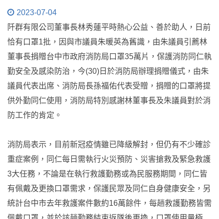
2023-07-04
阡群有限公司董事長林秀蓮平時熱心公益、善於助人，日前
恰有口罩1批，因與市議員朱暖英為舊識，由朱議員引薦林
董事長捐贈台中市政府消防局口罩35萬片，保護消防同仁執
勤安全及感染防治，今(30)日於消防局辦理捐贈儀式，由朱
議員代表出席、消防局長孫福佑代表受贈，捐贈的口罩將提
供外勤同仁使用，消防局特別感謝林董事長及朱議員對於消
防工作的肯定。
消防局表示，目前新冠疫情雖已降級解封，但仍有不少確診
重症案例，同仁每日需執行火災預防、災害搶救及緊急救護
3大任務，不論是在執行救護勤務或為民服務期間，同仁皆
有佩戴及更換口罩需求，保護民眾及同仁自身健康安全，另
統計台中市去年救護案件數約16萬餘件，每趟救護勤務皆需
佩戴口罩，並於該趟勤務結束返隊後更換，口罩使用量極