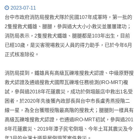
2023-07-11
台中市政府消防局搜救犬隊於民國107年成軍時，第一批的
2隻搜救犬鐵雄、腿腿，參與過大大小小救災並屢屢建功；
消防局表示，2隻搜救犬鐵雄、腿腿都是103年出生，目前
已經10歲，是災害現場救災人員的得力助手，已於今年6月
正式核准除役。
消防局提到，鐵雄具有高級瓦礫堆搜救犬認證、中級原野搜
救犬認證及通過搜救犬國際瓦礫堆任務檢測(IRO-MRT)複
試，參與過2018年花蓮震災，成功於倒塌飯店中救出1名受
困者，於2020年先後獲內政部長與台中市長盧秀燕授階二
線一星，為全台獲贈授階最高階的搜救犬；腿腿則一樣具有
高級瓦礫堆搜救犬認證，也通過IRO-MRT初試，參與過201
8年花蓮震災、2019年潭子民宅倒塌、今年土耳其震災及今
年3月的台灣大道房屋倒塌等案件救災。