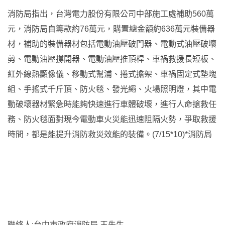
消防局指出，台灣電力股份有限公司中部施工處補助560萬
元，消防局自籌款約76萬元，購置總金額約636萬元裝備器
材，補助的裝備器材包括電動油壓破門器、電動式油壓破壞
剪、電動油壓撐開器、電動油壓推頂桿、車禍救援長短板、
紅外線熱顯像儀、移動式幫浦、捲式擔架、車禍固定式墊塊
組、手搖式千斤頂、防火毯、發光繩、火場照明燈，其中電
動破壞器材緊急時能夠快速進行車體破壞，進行人命搶救任
務、防火毯面對現今電動車火災能迅速阻隔火勢，爭取救援
時間，都是能提升消防救災效能的裝備。(7/15*10)*消防局
聯絡人:台中市政府消防局 王先生