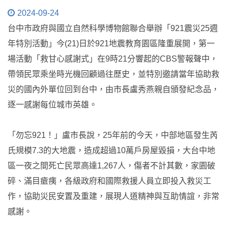
2024-09-24
台中市政府與國立自然科學博物館聯合舉辦「921震災25週
年特別活動」今(21)日於921地震教育園區隆重展開，第一
場活動「救甘心感謝式」在9時21分響起的CBS警報聲中，
帶領民眾乘坐時光機回顧過往歷史，並特別邀請當年協助救
災的國內外單位回到台中，由市長盧秀燕親自頒發紀念品，
逐一感謝每位城市英雄。
「勿忘921！」盧市長說，25年前的今天，中部地區發生芮
氏規模7.3的大地震，造成超過10萬戶房屋毀損，大台中地
區一夜之間死亡民眾高達1,267人，傷者不計其數，家園破
碎、滿目瘡痍，各級政府和國際救援人員立即投入救災工
作，協助災民安置及重建，展現人道精神與互助情誼，非常
感謝。