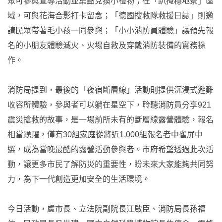
眾可參與宣導活動並集點兌換小禮物；在「趴掩穩地景」區
域，可與花海合影打卡留念；「德國搜救隊救援日誌」則邀
請民眾帶著毛小孩一同參與；「小小消防員體驗」讓預先報
名的小朋友體驗滅火、火場自救及穿戴消防裝備的實務操
作。
消防局提到，最後的「夜宿斷層線」活動則提供沉浸式避難
收容所體驗，參與者可以躺在星空下，聆聽消防員分享921
震災搶救的故事，是一場前所未有的斷層線露營體驗，報名
相當踴躍，僅有30組家庭從將近1,000組報名者中雀屏中
選，成為當晚最酷的露營活動參與者。市府希望透過此次活
動，讓更多市民了解防災的重要性，盼未來大家能夠共同努
力，為下一代創造更加安全的生活環境。
今日活動，盧市長、立法院副院長江啟臣、消防局長孫福