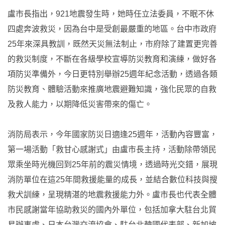
盧市長指出，921地震發生時，她時任立法委員，不眠不休
四處奔波救災，因為台中是受創最嚴重的地區。台中市政府
25年來深具教訓，既然天災無法制止，市府除了建置更完善
的救災制度，不斷在各級學校宣導防災教育和演練，做好各
項防災準備外，今日更特別舉辦25週年紀念活動，透過各類
防災教育、體驗活動來推廣地震避難知識，強化民眾的自救
及救人能力，以期降低災害帶來的傷亡。
消防局表示，今年國家防災日適逢25週年，活動內容豐富，
第一場活動「救甘心感謝式」由盧市長主持，活動除帶領民
眾乘坐時光機回到25年前的震災情境，透過時光交錯，展現
消防單位在這25年間救援能量的成長，並結合數位科技與搜
救犬訓練，呈現精湛的地震救援能力外。盧市長也代表全體
市民感謝當年協助救災的國內外單位，包括加拿大駐台北貿
易辦事處、日本台灣交流協會、駐台北韓國代表部、新加坡