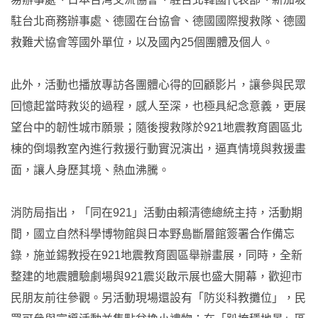
駐台北商務辦事處、德國在台協會、德國國際搜救隊、德國
救難犬協會等國外單位，以及國內25個團體及個人。
此外，活動也播放專訪各團體心得的回顧影片，讓參與民眾
回憶起當時救災的過程，感人至深，也極具紀念意義，更展
望台中的韌性城市願景；隨後搜救隊於921地震教育園區北
棟的倒塌教室內進行救援行動實況演出，逼真情境與救援畫
面，讓人身歷其境、熱血沸騰。
消防局指出，「同在921」活動由賴清德總統主持，活動期
間，國立自然科學博物館與日本野島斷層館簽署合作備忘
錄，施並錫教授在921地震教育園區舉辦畫展，同時，全新
整建的地震體驗劇場與921震災啟示展也盛大開幕，歡迎市
民朋友前往參觀。另活動現場還設有「防災科教攤位」，民