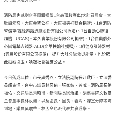
消防局也感謝企業團體捐贈1台高頂救護車(大肚區農會、大
肚鎮元宮、大東金聖公祠、大東福德祠聯合捐贈)、1台消防
警備車(鑫綠泰鑄造廠股份有限公司捐贈)、1台自動心肺復
甦機-LUCAS(三本久實業股份有限公司捐贈)、1台自動體外
心臟電擊去顫器-AED(文華扶輪社捐贈)、1組健身訓練器材
(興農股份有限公司捐贈)，提升大肚分隊救災能量，也盼藉
此拋磚引玉，喚起社會響應公益。
今日落成典禮，市長盧秀燕、立法院副院長江啟臣、立法委
員顏寬恒、台中市議員林昊佑、張家銨、曾威、消防局長孫
福佑、交通局長葉昭甫、新聞局長欒治誼、磺溪書院文教基
金會董事長林汝洲，以及區長、里長、義消、婦宣分隊等均
到場，議員吳瓊華、林孟令也派代表共襄盛舉。