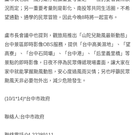
況而定；另一重要考量則是彰化、南投等共同生活圈，不希
望通勤、通學的民眾冒險，因此今晚8時將一起宣布。
盧市長會議中也提到，觀旅局推出「山陀兒颱風最新動態」
台中景區即時影像OBS服務，提供「台中高美濕地」、「望
高寮」、「台中石岡壩」、「台中港」、「后里義里橋」等
景點的即時影像，日夜不停為民眾傳遞現場畫面，讓大家在
家中就能掌握颱風動態，安心度過風雨災情；另也呼籲民眾
颱風天非必要勿外出，減少危險發生。
(10/1*14)*台中市政府
聯絡人:台中市政府
聯絡電話:04-22289111