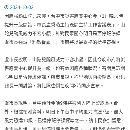
2024-10-02
因應強颱山陀兒來襲，台中市災害應變中心今（1）晚六時
提升一級開設。市長盧秀燕主持晚間主持工作會議表示，山
陀兒颱風威力不容小覷；針對民眾關心明日是否停班停課，
盧市長強調「料敵從嚴！」市府將以最嚴格的標準審視。
盧市長說明，山陀兒颱風威力不容小覷，因此今晚市府將災
害應變中心提升為一級，盼有效因應各種狀況。有關民眾關
心明日是否停班停課，盧市長說，稍早她與南投縣長、彰化
縣長一同討論，將比照往例在晚間8時同步宣布。
盧市長說明，台中預計今晚9時將被列入陸上警戒區，此
外，根據預測資料，明日下午台中平均風力將達7級、最大
風力恐達10級，已達停班停課標準之一，請市民多加留意。
盧市長也說，風力是停班課重要考量之一，但仍要看實際狀