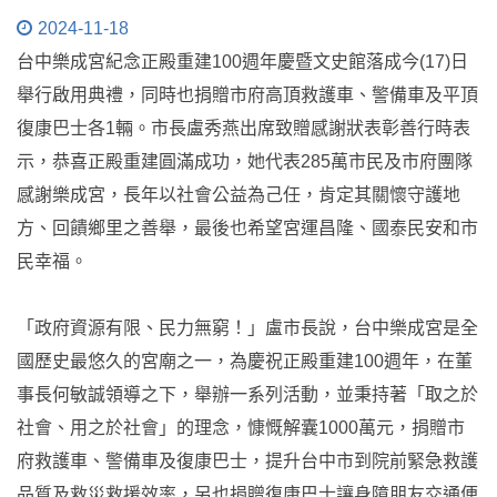
2024-11-18
台中樂成宮紀念正殿重建100週年慶暨文史館落成今(17)日
舉行啟用典禮，同時也捐贈市府高頂救護車、警備車及平頂
復康巴士各1輛。市長盧秀燕出席致贈感謝狀表彰善行時表
示，恭喜正殿重建圓滿成功，她代表285萬市民及市府團隊
感謝樂成宮，長年以社會公益為己任，肯定其關懷守護地
方、回饋鄉里之善舉，最後也希望宮運昌隆、國泰民安和市
民幸福。
「政府資源有限、民力無窮！」盧市長說，台中樂成宮是全
國歷史最悠久的宮廟之一，為慶祝正殿重建100週年，在董
事長何敏誠領導之下，舉辦一系列活動，並秉持著「取之於
社會、用之於社會」的理念，慷慨解囊1000萬元，捐贈市
府救護車、警備車及復康巴士，提升台中市到院前緊急救護
品質及救災救援效率，另也捐贈復康巴士讓身障朋友交通便