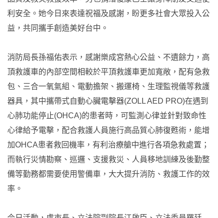
利安全。她今日來表達祝福及感謝，盼更多社會大眾投入公
益，共同攜手創造美好台中。
消防局長孫福佑表示，感謝樂成宮熱心公益、不遺餘力，高
頂救護車的內部空間相較於平頂救護車更加寬敞，配有急救
包、三合一氧氣組、電動擔架、搬運椅、生理監視儀等救護
器具，其中攜帶式自動心臟電擊器(ZOLL AED PRO)在遇到
心肺功能停止(OHCA)的患者時，可監測心律並針對致命性
心律給予電擊，配合救護人員施行高品質心肺復甦術，能增
加OHCA患者救回機率，有利治療艙中進行各項急救處置；
而執行災情勘察、巡邏、支援救災、人員移地訓練及後勤整
備等勤務都需要使用警備車，大大提升消防、救護工作的效
率。
今日活動，盧市長、立法院副院長江啟臣、立法委員羅廷