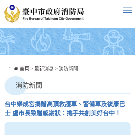
跳到主要內容區塊
:::
首頁
>
最新消息
>
消防新聞
消防新聞
台中樂成宮捐贈高頂救護車、警備車及復康巴
士 盧市長致贈感謝狀：攜手共創美好台中！