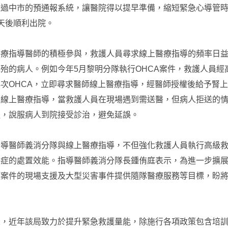
透過中市的預通報系統，讓醫院得以提早準備，縮短緊急心導管
天後順利出院。
療指導醫師的積極參與，救護人員尋求線上醫療指導的頻率日益
殆的病人。例如今年5月黎明分隊執行OHCA案件，救護人員
次OHCA，立即尋求醫師線上醫療指導，經醫師授權後給予腎
置線上醫療指導，當救護人員在現場遇到需送醫，但病人拒送的
通，說服病人到院接受診治，避免延誤。
導醫師義消分隊與線上醫療指導，不但強化救護人員執行高級救
急症的處置效能。指導醫師義消分隊長鍾侑庭表示，為進一步擴
護案件的現場支援及大型災害事件提供隨隊醫療服務等目標，盼
示，近年該局致力於提升緊急救護量能，除施行各項政策包含培