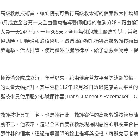
練高級救護技術員，讓到院前可執行高級救命術的個案數大幅增
6月成立全台第一支全由醫療指導醫師組成的義消分隊。藉由輪
人員一天24小時、一年365天，全年無休的線上醫療指導；當
要協助時，即時通報輪值醫師，透過遠距視訊指導高級救護技術
同步電擊、活人插管、使用體外心臟節律器、給予急救藥物等，
醫師義消分隊成立近一年半以來，藉由健康益友平台等遠距設備
的質量大幅提升。其中包括112年12月29日透過健康益友平台
員使用體外心臟節律器(TransCutaneous Pacemaker, TC
出救護技術員第一名、也是執行此一救護案件的高級救護技術員
激動不已，他表示，這是全國首度在救護現場因急性心肌梗塞合
臟節律器的個案，透過指導醫師的線上指導與授權，可避免患者