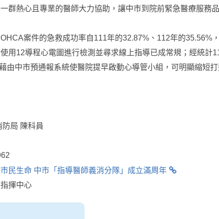
有一群熱心且專業的醫師大力協助，讓中市到院前緊急醫療服務
HCA案件的急救成功率自111年的32.87%、112年的35.56
使用12導程心電圖進行檢測並尋求線上指導已成常規；經統計11
91件。藉由中市預通報系統使醫院提早啟動心導管小組，可明顯縮
消防局 陳科員
62
市民生命 中市「指導醫師義消分隊」成立滿周年
護指揮中心