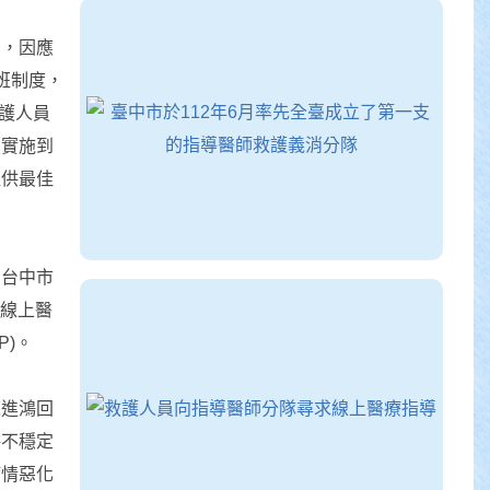
加，因應
班制度，
救護人員
員實施到
提供最佳
，台中市
的線上醫
P)。
陳進鴻回
併不穩定
病情惡化