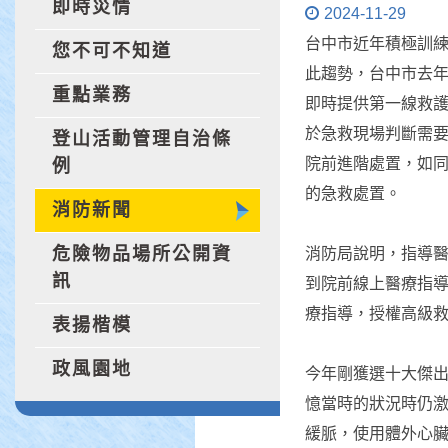
即時災情
2024-11-29
台中市近年積極訓
您不可不知道
此趨勢，台中市去年
重點業務
即時提供第一線救護
於急救現場判斷需
登山活動管理自治條
院前進階處置，如
例
的急救處置。
消防新聞
危險物品場所公開資
消防局說明，指導
訊
到院前線上醫療指導
療指導，授權高級救護技術
表揚楷模
政風園地
今年剛獲選十大傑
憶當時的狀況時仍
緩脈，使用體外心