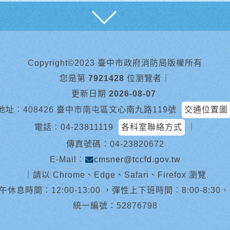
展開
Copyright©2023 臺中市政府消防局版權所有
您是第
7921428
位瀏覽者
｜
更新日期
2026-08-07
地址︰408426 臺中市南屯區文心南九路119號
交通位置圖
電話︰
04-23811119
各科室聯絡方式
｜
傳真號碼：04-23820672
E-Mail︰
cmsner@tccfd.gov.tw
｜
請以 Chrome、Edge、Safari、Firefox 瀏覽
休息時間：12:00-13:00 ，彈性上下班時間：8:00-8:30、13:0
統一編號：52876798