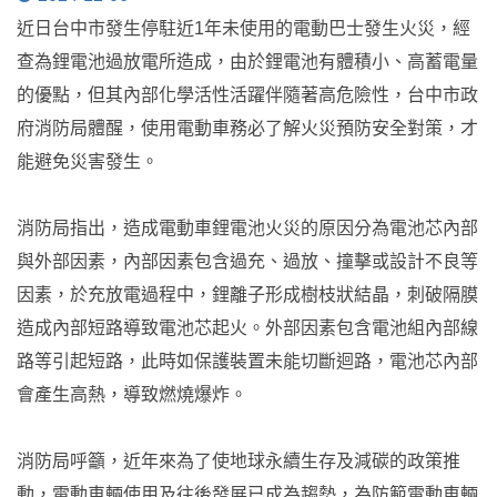
近日台中市發生停駐近1年未使用的電動巴士發生火災，經
查為鋰電池過放電所造成，由於鋰電池有體積小、高蓄電量
的優點，但其內部化學活性活躍伴隨著高危險性，台中市政
府消防局體醒，使用電動車務必了解火災預防安全對策，才
能避免災害發生。
消防局指出，造成電動車鋰電池火災的原因分為電池芯內部
與外部因素，內部因素包含過充、過放、撞擊或設計不良等
因素，於充放電過程中，鋰離子形成樹枝狀結晶，刺破隔膜
造成內部短路導致電池芯起火。外部因素包含電池組內部線
路等引起短路，此時如保護裝置未能切斷迴路，電池芯內部
會產生高熱，導致燃燒爆炸。
消防局呼籲，近年來為了使地球永續生存及減碳的政策推
動，電動車輛使用及往後發展已成為趨勢，為防範電動車輛