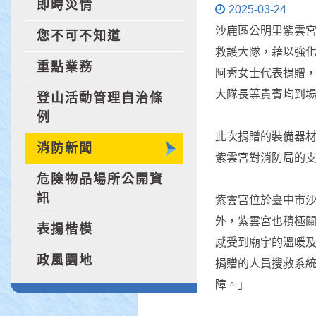
即時災情
2025-03-24
沙鹿區公明里紫雲宮
您不可不知道
救護大隊，藉以強
重點業務
阿秀女士代表捐贈
大隊長等貴賓均到
登山活動管理自治條
例
此次捐贈的裝備器
消防新聞
紫雲宮對消防局的
危險物品場所公開資
訊
紫雲宮位於臺中市
外，紫雲宮也積極
表揚楷模
感受到廟宇的溫暖
政風園地
捐贈的人員搜救系
障。」