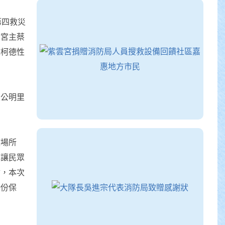
第四救災
宮宮主蔡
隊柯德性
區公明里
教場所
，讓民眾
會，本次
一份保