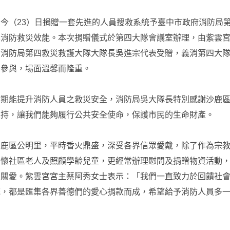
今（23）日捐贈一套先進的人員搜救系統予臺中市政府消防局
化消防救災效能。本次捐贈儀式於第四大隊會議室辦理，由紫雲
，消防局第四救災救護大隊大隊長吳進宗代表受贈，義消第四大
場參與，場面溫馨而隆重。
材期能提升消防人員之救災安全，消防局吳大隊長特別感謝沙鹿
支持，讓我們能夠履行公共安全使命，保護市民的生命財產。
沙鹿區公明里，平時香火鼎盛，深受各界信眾愛戴，除了作為宗
關懷社區老人及照顧學齡兒童，更經常辦理慰問及捐贈物資活動
及關愛。紫雲宮宮主蔡阿秀女士表示：「我們一直致力於回饋社
統，都是匯集各界善德們的愛心捐款而成，希望給予消防人員多