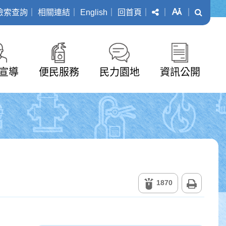
分享
字級
搜尋
檢索查詢
｜
相關連結
｜
English
｜
回首頁
｜
｜
｜
宣導
便民服務
民力園地
資訊公開
列印
1870