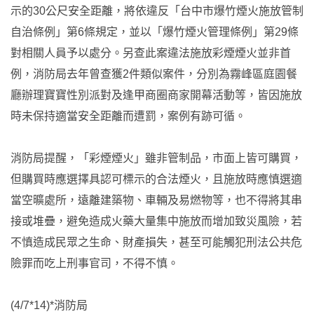
示的30公尺安全距離，將依違反「台中市爆竹煙火施放管制
自治條例」第6條規定，並以「爆竹煙火管理條例」第29條
對相關人員予以處分。另查此案違法施放彩煙煙火並非首
例，消防局去年曾查獲2件類似案件，分別為霧峰區庭園餐
廳辦理寶寶性別派對及逢甲商圈商家開幕活動等，皆因施放
時未保持適當安全距離而遭罰，案例有跡可循。
消防局提醒，「彩煙煙火」雖非管制品，市面上皆可購買，
但購買時應選擇具認可標示的合法煙火，且施放時應慎選適
當空曠處所，遠離建築物、車輛及易燃物等，也不得將其串
接或堆疊，避免造成火藥大量集中施放而增加致災風險，若
不慎造成民眾之生命、財產損失，甚至可能觸犯刑法公共危
險罪而吃上刑事官司，不得不慎。
(4/7*14)*消防局