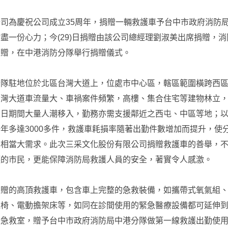
司為慶祝公司成立35周年，捐贈一輛救護車予台中市政府消防
盡一份心力；今(29)日捐贈由該公司總經理劉淑美出席捐贈，
受贈，在中港消防分隊舉行捐贈儀式。
分隊駐地位於北區台灣大道上，位處市中心區，轄區範圍橫跨西
台灣大道車流量大、車禍案件頻繁，高樓、集合住宅等建物林立
假日期間大量人潮移入，勤務亦需支援鄰近之西屯、中區等地；
年多達3000多件，救護車耗損率隨著出勤件數增加而提升，使
有相當大需求。此次三采文化股份有限公司捐贈救護車的善舉，
護的市民，更能保障消防局救護人員的安全，著實令人感激。
捐贈的高頂救護車，包含車上完整的急救裝備，如攜帶式氧氣組
運椅、電動擔架床等，如同在診間使用的緊急醫療設備都可延伸
型急救室，贈予台中市政府消防局中港分隊做第一線救護出勤使