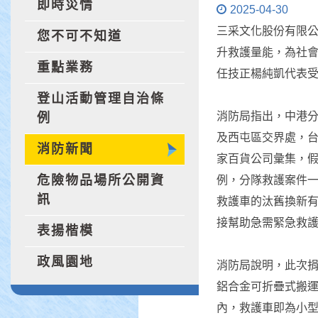
即時災情
2025-04-30
三采文化股份有限公
您不可不知道
升救護量能，為社會
重點業務
任技正楊純凱代表
登山活動管理自治條
消防局指出，中港
例
及西屯區交界處，
消防新聞
家百貨公司彙集，
危險物品場所公開資
例，分隊救護案件一
訊
救護車的汰舊換新
接幫助急需緊急救
表揚楷模
政風園地
消防局說明，此次
鋁合金可折疊式搬
內，救護車即為小