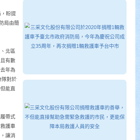
局，盼提
消防局由簡
區、北區
，且有數
以去年為
分隊對於
不但能直
、履帶式
到救護車
用，讓消