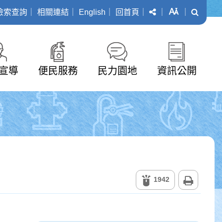
分享
字級
搜尋
檢索查詢
｜
相關連結
｜
English
｜
回首頁
｜
｜
｜
宣導
便民服務
民力園地
資訊公開
列印
1942