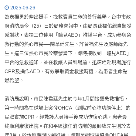
2025-06-26
為表揚勇於伸出援手、挽救寶貴生命的善行義舉，台中市政
府消防局今（25）日於局務會報中，由局長孫福佑親自頒發
感謝狀，表揚三位使用「聽見AED」推播平台、成功參與急
救行動的熱心市民──陳韋廷先生、許晉福先生及嚴師緯先
生。這三位熱心市民於案發當下，即時接收到「聽見AED」
平台的急救通知，並在救護人員到場前，迅速趕赴現場施行
CPR及操作AED，有效爭取黃金救援時機，為患者生命點
燃希望。
消防局說明，市民陳韋廷先生於今年1月間接獲急救推播，
第一時間為在球場上突發OHCA（到院前心肺功能停止）的
民眾實施CPR，經救護人員接手後成功恢復心跳，患者最
終順利康復出院。在和平區擔任消防隊的嚴師緯先生則於去
年3月，於休假期間收到推播，即刻至網球場協助OHCA民