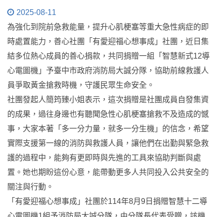
2025-08-11
為強化到院前急救能量，提升心肌梗塞等重大急性病症的即
時處置能力，善心社團「有愛迎福心想事成」社團，近日集
結多位熱心成員的善心捐款，共同捐贈一組「智慧新式12導
心電圖機」予臺中市政府消防局大誠分隊，協助前線救護人
員爭取黃金搶救時機，守護民眾生命安全。
社團發起人簡筠臻小姐表示，這次捐贈是社團成員自發集資
的成果，過往身邊也有聽聞急性心肌梗塞搶救不及造成的憾
事，大家本著「多一分力量，就多一分生機」的信念，希望
實際支援第一線的消防與救護人員，讓他們在出勤與緊急救
護的過程中，能夠有更即時與先進的工具來協助判斷與處
置。她也期盼這份心意，能帶動更多人共同投入公共安全的
關注與行動。
「有愛迎福心想事成」社團於114年8月9日捐贈智慧十二導
心電圖機1組予消防局大誠分隊，由分隊長代表受贈，該機