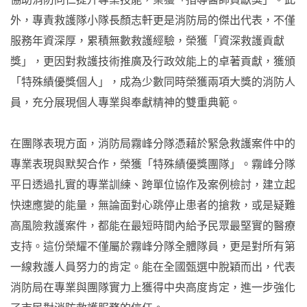
外，專責救護隊小隊長顏志軒更是消防局的傑出代表，不僅
服務年資深厚，累積無數救護經驗，榮獲「資深救護貢獻
獎」，更因對救護技術推廣及行政效能上的卓著貢獻，獲頒
「特殊績優獎個人」，成為少數同時榮獲兩項大獎的消防人
員，充分展現個人專業與奉獻精神的雙重典範。
在團隊表現方面，消防局霧峰分隊憑藉於緊急救護案件中的
專業表現與默契合作，榮獲「特殊績優獎團隊」。霧峰分隊
平日透過扎實的專業訓練、跨單位協作及案例檢討，建立起
快速應變的能量，無論面對心跳停止患者的搶救，或是疑難
高風險救護案件，都能在最短時間內給予民眾最堅實的醫療
支持。這份榮耀不僅屬於霧峰分隊全體隊員，更是對所有第
一線救護人員努力的肯定。能在全國甄選中脫穎而出，代表
消防局在專業與團隊實力上獲得中央高度肯定，進一步強化