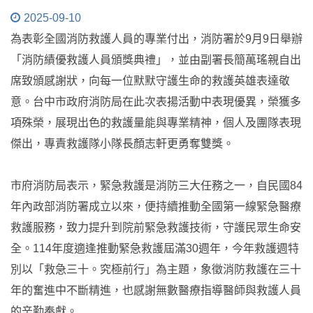
2025-09-10
為表彰全國消防救護人員的專業付出，消防署於9月9日舉辦
「消防績優救護人員頒獎典禮」，並由副署長簡萬瑤親自出
席致頒感謝狀，向每一位默默守護生命的救護英雄表達敬
意。台中市政府消防局在此次表揚活動中表現優異，榮獲多
項殊榮，展現出色的救護量能與專業精神，個人及團隊表現
傑出，專責救護隊小隊長顏志軒更勇奪雙獎。
市府消防局表示，緊急救護是消防三大任務之一，自民國84
年內政部消防署成立以來，便持續推動全國第一線緊急醫療
救護服務，致力提升到院前緊急救護技術，守護民眾生命安
全。114年度適逢推動緊急救護屆滿30週年，今年救護週特
別以「救急三十。究極前行」為主題，象徵消防救護在三十
年的奮進中不斷精進，也感謝無數醫療指導醫師與救護人員
的辛勤奉獻。