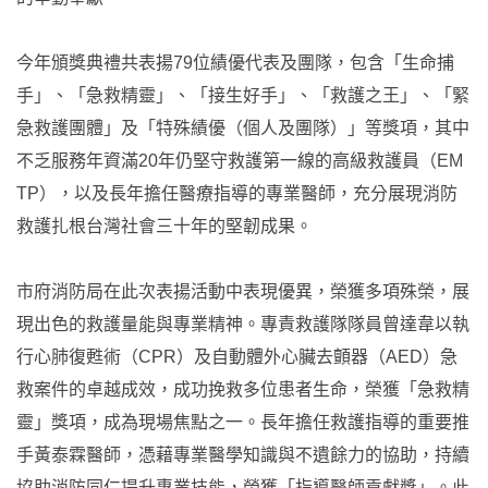
今年頒獎典禮共表揚79位績優代表及團隊，包含「生命捕
手」、「急救精靈」、「接生好手」、「救護之王」、「緊
急救護團體」及「特殊績優（個人及團隊）」等獎項，其中
不乏服務年資滿20年仍堅守救護第一線的高級救護員（EM
TP），以及長年擔任醫療指導的專業醫師，充分展現消防
救護扎根台灣社會三十年的堅韌成果。
市府消防局在此次表揚活動中表現優異，榮獲多項殊榮，展
現出色的救護量能與專業精神。專責救護隊隊員曾達韋以執
行心肺復甦術（CPR）及自動體外心臟去顫器（AED）急
救案件的卓越成效，成功挽救多位患者生命，榮獲「急救精
靈」獎項，成為現場焦點之一。長年擔任救護指導的重要推
手黃泰霖醫師，憑藉專業醫學知識與不遺餘力的協助，持續
協助消防同仁提升專業技能，榮獲「指導醫師貢獻獎」。此