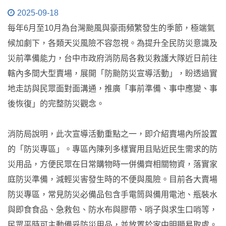
2025-09-18
每年6月至10月為台灣颱風與豪雨頻繁發生的季節，極端氣
候加劇下，各類天災風險不容忽視。為提升全民防災意識及
災前準備能力，台中市政府消防局各救災救護大隊近日前往
轄內多間大型賣場，展開「防颱防災宣導活動」，盼透過實
地走訪與民眾面對面溝通，推廣「事前準備、事中應變、事
後恢復」的完整防災觀念。
消防局說明，此次宣導活動重點之一，即介紹賣場內所設置
的「防災專區」。專區內陳列多樣實用且貼近民生需求的防
災用品，方便民眾在日常購物時一併備齊相關物資，落實家
庭防災準備，減輕災害發生時的不便與風險。目前各大賣場
防災專區，常見防災必備品包含手電筒與備用電池、瓶裝水
與即食食品、急救包、防水布與膠帶、哨子與求生口哨等，
民眾平時可主動備妥防災用品，並放置於家中明顯易取處。