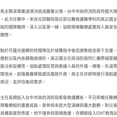
因馬太鞍溪堰塞湖潰決造成嚴重災情，台中市政府消防局特搜大
區。此次任務中，來自光田醫院急診部災難救護醫學科的高正國
療組的隨隊醫師，深入災區第一線，協助現場醫療處置與人員安
道關懷。
駐點於花蓮光復鄉的特搜隊伍於接獲指令後迅速集結並南下支援
備應對災區內各類傷病情形。高正國主任與消防局同仁攜帶插管
靜脈注射設備等，協助處理民眾與救援人員的外傷、擦傷、失溫
時間泡水、創傷暴露導致感染風險升高，高主任亦即時進行清創
定病況，並評估後送需求。
國主任長期投入台中市政府消防局緊急救護體系，平日即擔任醫
大隊醫療組的重要成員，曾參與多起大型演練與重大勤務，對災
具備高度熟悉度。他不僅參與現場救援，亦積極投入EMT教育