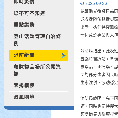
即時災情
2025-09-26
花蓮縣光復鄉日前
您不可不知道
成救援隊伍馳援災
重點業務
出勤，擔任特搜醫
發揮急診專業與人
登山活動管理自治條
例
消防局指出，此次
消防新聞
置臨時醫療站，準
危險物品場所公開資
毒藥品、止痛藥、
訊
面對部分患者因長
生素注射，協助穩
表揚楷模
政風園地
消防局說明，高正
師，同時也是特搜
應變節奏與醫療配置