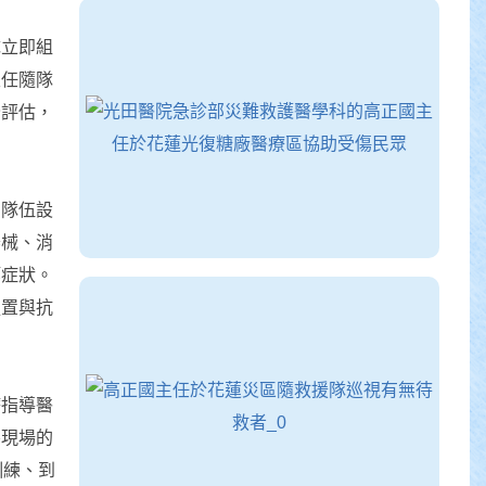
隊立即組
主任隨隊
全評估，
，隊伍設
器械、消
等症狀。
處置與抗
療指導醫
害現場的
訓練、到