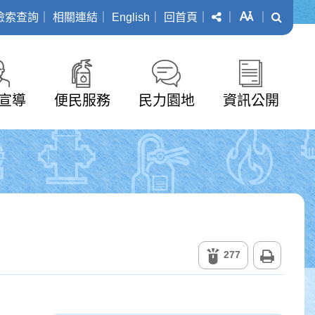
分享
字級
搜尋
檢索查詢
｜
相關連結
｜
English
｜
回首頁
｜
｜
｜
宣導
便民服務
民力園地
資訊公開
列印
277