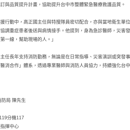
修訂與品質提升計畫，協助提升台中市整體緊急醫療救護品質。
救援行動中，高正國主任與特搜隊員密切配合，亦與當地衛生單
，協調重症患者後送與病情接手。他提到，身為急診醫師，災害
到第一線，幫助現場的人。」
國主任長年支持消防勤務，無論是在日常指導、災害演訓或突發
「醫消合作」體系，透過專業醫師與消防人員協力，持續強化台
消防局 陳先生
2119分機117
護指揮中心