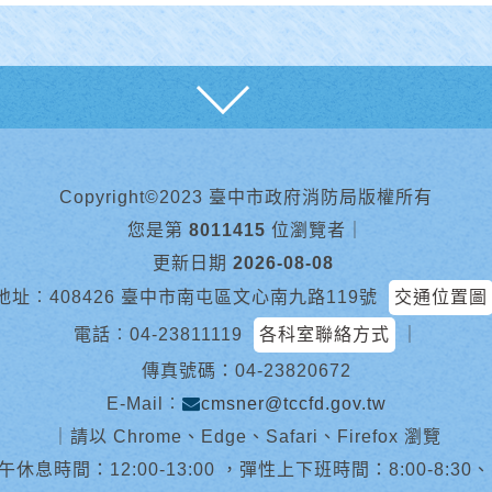
展開
Copyright©2023 臺中市政府消防局版權所有
您是第
8011415
位瀏覽者
｜
更新日期
2026-08-08
地址︰408426 臺中市南屯區文心南九路119號
交通位置圖
電話︰
04-23811119
各科室聯絡方式
｜
傳真號碼：04-23820672
E-Mail︰
cmsner@tccfd.gov.tw
｜
請以 Chrome、Edge、Safari、Firefox 瀏覽
休息時間：12:00-13:00 ，彈性上下班時間：8:00-8:30、13:0