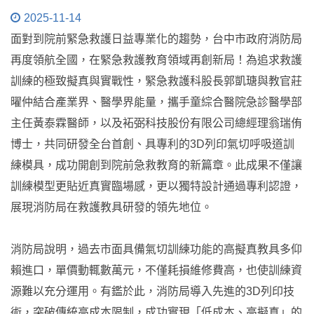
2025-11-14
面對到院前緊急救護日益專業化的趨勢，台中市政府消防局
再度領航全國，在緊急救護教育領域再創新局！為追求救護
訓練的極致擬真與實戰性，緊急救護科股長郭凱瑭與教官莊
曜仲結合產業界、醫學界能量，攜手童綜合醫院急診醫學部
主任黃泰霖醫師，以及袥弼科技股份有限公司總經理翁瑞侑
博士，共同研發全台首創、具專利的3D列印氣切呼吸道訓
練模具，成功開創到院前急救教育的新篇章。此成果不僅讓
訓練模型更貼近真實臨場感，更以獨特設計通過專利認證，
展現消防局在救護教具研發的領先地位。
消防局說明，過去市面具備氣切訓練功能的高擬真教具多仰
賴進口，單價動輒數萬元，不僅耗損維修費高，也使訓練資
源難以充分運用。有鑑於此，消防局導入先進的3D列印技
術，突破傳統高成本限制，成功實現「低成本、高擬真」的