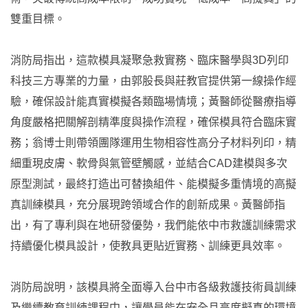
雙重目標。
消防局指出，這款模具凝聚急救實務、臨床醫學與3D列印
科技三方專業的力量，由郭股長與莊教官提供第一線操作經
驗，確保設計能真實模擬各類臨場情境；黃醫師從醫療指導
角度嚴格把關解剖精準度與操作流程，確保模具符合臨床實
務；翁博士則帶領團隊運用生物相容性高分子材料列印，精
細重現皮膚、軟骨與氣管壁觸感，並結合CAD建模與多次
原型測試，最終打造出可替換組件、能模擬多重情境的高擬
真訓練模具，充分展現跨領域合作的創新成果。黃醫師指
出，有了專利與在地研發優勢，我們能依中市救護訓練需求
持續優化模具設計，使教具更貼近實務、訓練更具效率。
消防局說明，該模具將全面導入台中市各級救護技術員訓練
及繼續教育訓練課程中，讓學員能在安全且高度擬真的環境