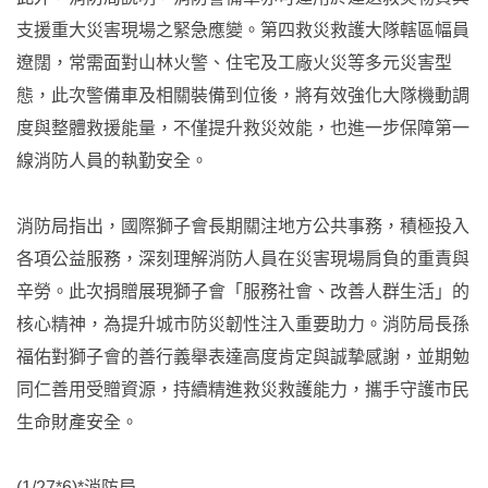
支援重大災害現場之緊急應變。第四救災救護大隊轄區幅員
遼闊，常需面對山林火警、住宅及工廠火災等多元災害型
態，此次警備車及相關裝備到位後，將有效強化大隊機動調
度與整體救援能量，不僅提升救災效能，也進一步保障第一
線消防人員的執勤安全。
消防局指出，國際獅子會長期關注地方公共事務，積極投入
各項公益服務，深刻理解消防人員在災害現場肩負的重責與
辛勞。此次捐贈展現獅子會「服務社會、改善人群生活」的
核心精神，為提升城市防災韌性注入重要助力。消防局長孫
福佑對獅子會的善行義舉表達高度肯定與誠摯感謝，並期勉
同仁善用受贈資源，持續精進救災救護能力，攜手守護市民
生命財產安全。
(1/27*6)*消防局