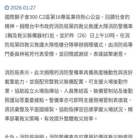
2026-01-27
國際獅子會300 C2區第16專區秉持熱心公益、回饋社會的
精神，捐贈台中市政府消防局第四救災救護大隊消防警備車
1輛及救災裝備器材1批，並於昨（26）日上午10時，在消
防局第四救災救護大隊梧棲分隊舉辦捐贈儀式，由消防局專
門委員林裕芳代表受贈，並回贈感謝狀，表達誠摯謝意。
消防局表示，此次捐贈的消防警備車具備高度機動性與良好
載重能力，並搭配完整救災裝備配置，可支援火場後勤作
業，協助設立火場指揮站、人員集結區、裝備管制站及後勤
照護站等重要據點。警備車亦可即時支援現場管制表填寫、
資訊彙整及平面圖繪製，協助指揮官迅速掌握火場狀況，精
準部署救災策略，有效提升整體救災效率。
此外，消防局說明，消防警備車亦可運用於運送救災物資與