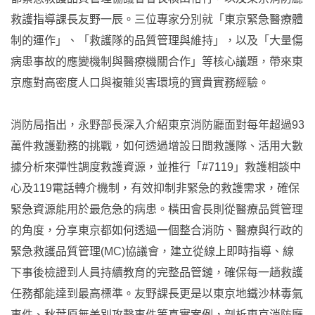
救護指導課長友野一辰。三位專家分別就「東京緊急醫療體
制的運作」、「救護隊的品質管理與維持」，以及「大量傷
病患事故的應變機制與醫療機關合作」等核心議題，帶來東
京應對高密度人口與複雜災害環境的寶貴實務經驗。
消防局指出，永野部長深入介紹東京消防廳面對每年超過93
萬件救護勤務的挑戰，如何透過增設日間救護隊、活用大數
據分析來彈性調度救護資源，並推行「#7119」救護相談中
心及119電話轉介機制，有效抑制非緊急的救護需求，確保
緊急資源能用於最危急的病患。橫田會長則從醫療品質管理
的角度，分享東京都如何透過一個整合消防、醫療與行政的
緊急救護品質管理(MC)協議會，建立從線上即時指導、線
下事後檢證到人員持續教育的完整品管鏈，確保每一趟救護
任務都能達到最高標準。友野課長更是以東京地鐵沙林毒氣
事件、秋葉原無差別攻擊事件等真實案例，剖析東京消防廳