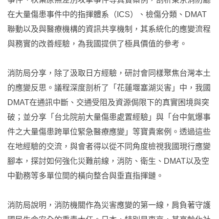
在大量傷患事件中的指揮體系（ICS）、檢傷分類、DMAT
聯動以及與醫療機構的資訊共享機制，其系統化的應變流程
與務實的改善經驗，為我國提供了極具價值的參考。
消防局分享，除了汲取日方經驗，研討會同樣聚焦台灣本土
的應變反思。議程深度剖析了「花蓮堰塞湖災害」中，我國
DMAT在通訊中斷、交通受阻及資源侷限下的真實困境與突
破；並分享「台北院前大量傷患處置經驗」與「台中氣爆事
件之大量傷患跨單位緊急醫療應變」等寶貴案例。透過這些
在地經驗的交流，與會者得以從不同角度檢視我國現行應變
腳本，探討如何強化災難前線，消防、衛生、DMAT以及空
中勤務等多單位間的橫向整合與垂直指揮鏈。
消防局說明，消防機關作為災害應變的第一線，肩負著守護