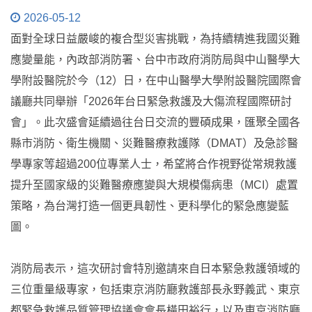
2026-05-12
面對全球日益嚴峻的複合型災害挑戰，為持續精進我國災難
應變量能，內政部消防署、台中市政府消防局與中山醫學大
學附設醫院於今（12）日，在中山醫學大學附設醫院國際會
議廳共同舉辦「2026年台日緊急救護及大傷流程國際研討
會」。此次盛會延續過往台日交流的豐碩成果，匯聚全國各
縣市消防、衛生機關、災難醫療救護隊（DMAT）及急診醫
學專家等超過200位專業人士，希望將合作視野從常規救護
提升至國家級的災難醫療應變與大規模傷病患（MCI）處置
策略，為台灣打造一個更具韌性、更科學化的緊急應變藍
圖。
消防局表示，這次研討會特別邀請來自日本緊急救護領域的
三位重量級專家，包括東京消防廳救護部長永野義武、東京
都緊急救護品質管理協議會會長橫田裕行，以及東京消防廳