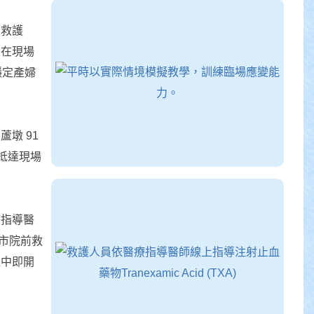
級救護
並在現場
功穩定產婦
墩 91
抵達現場
療指導醫
中市院前救
途中即開