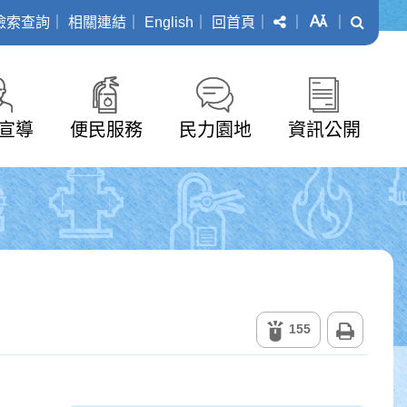
分享
字級
搜尋
檢索查詢
｜
相關連結
｜
English
｜
回首頁
｜
｜
｜
宣導
便民服務
民力園地
資訊公開
列印
155