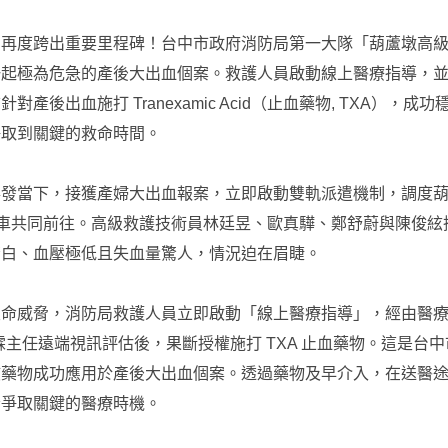
力再度跨出重要里程碑！台中市政府消防局第一大隊「葫蘆墩高
一起極為危急的產後大出血個案。救護人員啟動線上醫療指導，
產後出血施打 Tranexamic Acid（止血藥物, TXA），成
爭取到關鍵的救命時間。
發當下，接獲產婦大出血報案，立即啟動雙軌派遣機制，調度葫蘆
救護車共同前往。高級救護技術員林廷昱、歐真驊、鄭舒蔚與陳俊絃
蒼白、血壓極低且失血量驚人，情況迫在眉睫。
致命威脅，消防局救護人員立即啟動「線上醫療指導」，經由醫
霖主任遠端視訊評估後，果斷授權施打 TXA 止血藥物。這是台
該藥物成功應用於產後大出血個案。透過藥物及早介入，在送醫
者爭取關鍵的醫療時機。