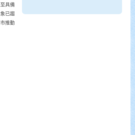
送至具備
徵象已趨
中市推動