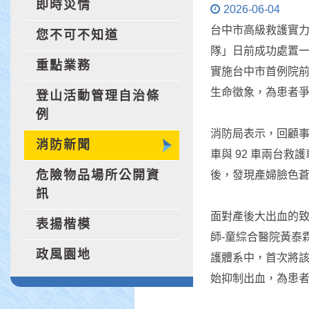
即時災情
2026-06-04
台中市高級救護實
您不可不知道
隊」日前成功處置
重點業務
實施台中市首例院前針對
生命徵象，為患者
登山活動管理自治條
例
消防局表示，回顧事
消防新聞
車與 92 車兩台
危險物品場所公開資
後，發現產婦臉色
訊
面對產後大出血的
表揚楷模
師-童綜合醫院黃泰
政風園地
護體系中，首次將
始抑制出血，為患