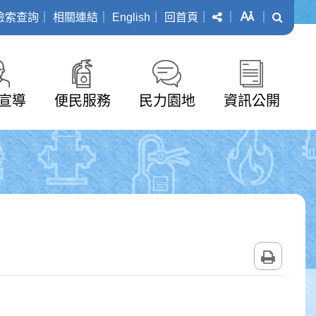
分享
字級
搜尋
檢索查詢
｜
相關連結
｜
English
｜
回首頁
｜
｜
｜
宣導
便民服務
民力園地
資訊公開
列印