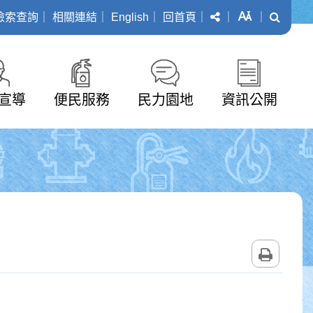
分享
字級
搜尋
檢索查詢
｜
相關連結
｜
English
｜
回首頁
｜
｜
｜
宣導
便民服務
民力園地
資訊公開
列印