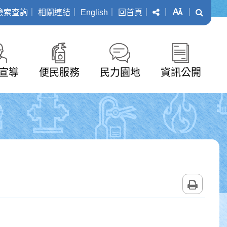
分享
字級
搜尋
檢索查詢
｜
相關連結
｜
English
｜
回首頁
｜
｜
｜
宣導
便民服務
民力園地
資訊公開
列印