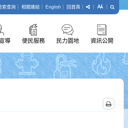
分享
字級
搜尋
檢索查詢
｜
相關連結
｜
English
｜
回首頁
｜
｜
｜
宣導
便民服務
民力園地
資訊公開
列印