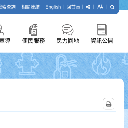
分享
字級
搜尋
檢索查詢
｜
相關連結
｜
English
｜
回首頁
｜
｜
｜
宣導
便民服務
民力園地
資訊公開
列印