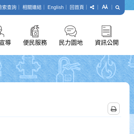
分享
字級
搜尋
檢索查詢
｜
相關連結
｜
English
｜
回首頁
｜
｜
｜
宣導
便民服務
民力園地
資訊公開
列印