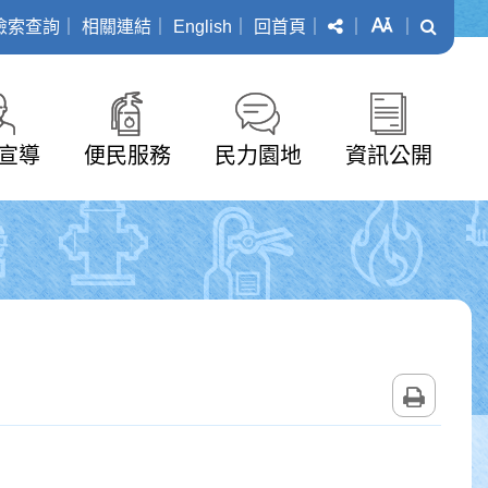
分享
字級
搜尋
檢索查詢
｜
相關連結
｜
English
｜
回首頁
｜
｜
｜
宣導
便民服務
民力園地
資訊公開
列印