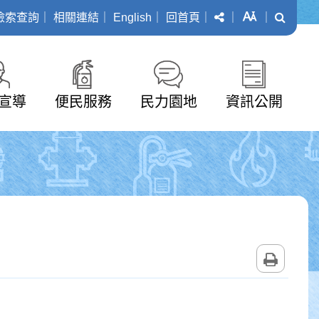
分享
字級
搜尋
檢索查詢
｜
相關連結
｜
English
｜
回首頁
｜
｜
｜
宣導
便民服務
民力園地
資訊公開
列印